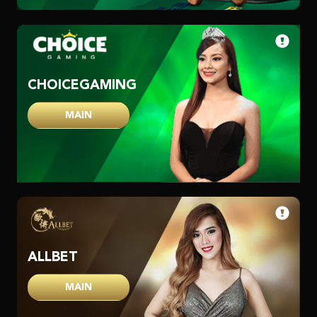
CHOICEGAMING
MAIN
ALLBET
MAIN