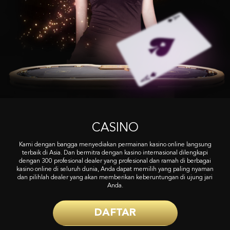
CASINO
Kami dengan bangga menyediakan permainan kasino online langsung
terbaik di Asia. Dan bermitra dengan kasino internasional dilengkapi
dengan 300 profesional dealer yang profesional dan ramah di berbagai
kasino online di seluruh dunia, Anda dapat memilih yang paling nyaman
dan pilihlah dealer yang akan memberikan keberuntungan di ujung jari
Anda.
DAFTAR