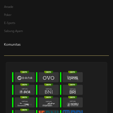
Arcade
Poker
E-Sports
Sabung Ayam
Komunitas