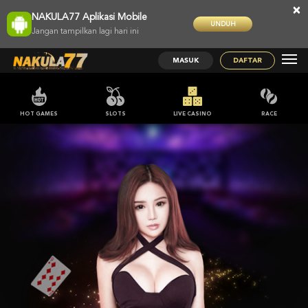
×
NAKULA77 Aplikasi Mobile
UNDUH
Jangan tampilkan lagi hari ini
MASUK
DAFTAR
HOT GAMES
SLOTS
LIVE CASINO
RACE