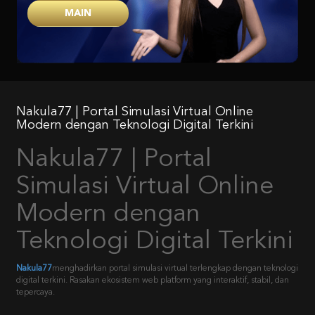
MAIN
Nakula77 | Portal Simulasi Virtual Online
Modern dengan Teknologi Digital Terkini
Nakula77 | Portal
Simulasi Virtual Online
Modern dengan
Teknologi Digital Terkini
Nakula77
menghadirkan portal simulasi virtual terlengkap dengan teknologi
digital terkini. Rasakan ekosistem web platform yang interaktif, stabil, dan
tepercaya.