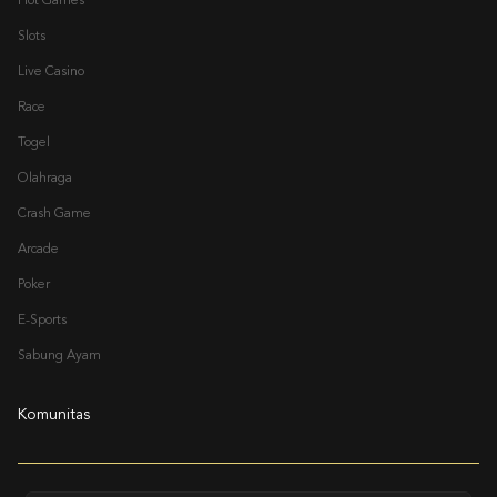
Hot Games
Slots
Live Casino
Race
Togel
Olahraga
Crash Game
Arcade
Poker
E-Sports
Sabung Ayam
Komunitas