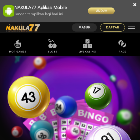
×
NAKULA77 Aplikasi Mobile
UNDUH
Jangan tampilkan lagi hari ini
MASUK
DAFTAR
HOT GAMES
SLOTS
LIVE CASINO
RACE