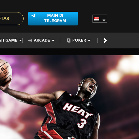
MAIN DI
FTAR
TELEGRAM
SH GAME
ARCADE
POKER
E-SPORTS