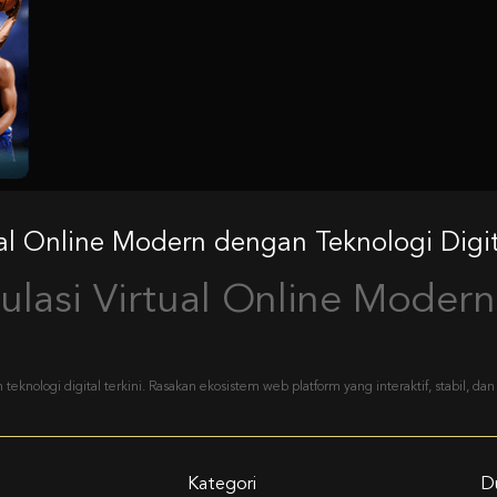
ual Online Modern dengan Teknologi Digit
mulasi Virtual Online Moder
eknologi digital terkini. Rasakan ekosistem web platform yang interaktif, stabil, dan
Kategori
D