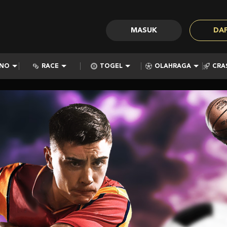
MASUK
DA
INO
RACE
TOGEL
OLAHRAGA
CRA