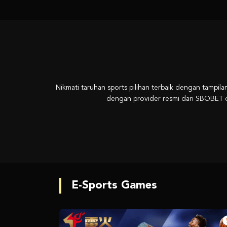
Nikmati taruhan sports pilihan terbaik dengan tampil
dengan provider resmi dari SBOBET d
E-Sports Games