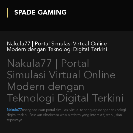
SPADE GAMING
Nakula77 | Portal Simulasi Virtual Online
Modern dengan Teknologi Digital Terkini
Nakula77 | Portal
Simulasi Virtual Online
Modern dengan
Teknologi Digital Terkini
Nakula77
menghadirkan portal simulasi virtual terlengkap dengan teknologi
digital terkini. Rasakan ekosistem web platform yang interaktif, stabil, dan
tepercaya.