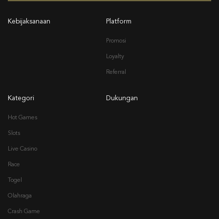
Kebijaksanaan
Platform
Promosi
Loyalty
Referral
Kategori
Dukungan
Hot Games
Slots
Live Casino
Race
Togel
Olahraga
Crash Game