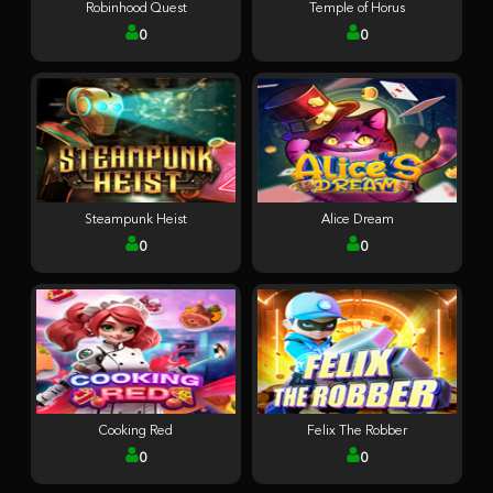
Robinhood Quest
Temple of Horus
0
0
Steampunk Heist
Alice Dream
0
0
Cooking Red
Felix The Robber
0
0