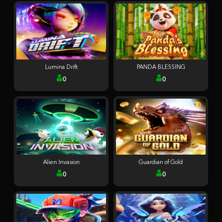
Lumina Drift
PANDA BLESSING
0
0
Alien Invasion
Guardian of Gold
0
0