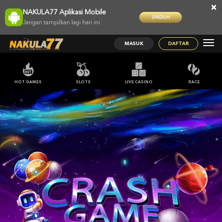
×
NAKULA77 Aplikasi Mobile
UNDUH
Jangan tampilkan lagi hari ini
MASUK
DAFTAR
HOT GAMES
SLOTS
LIVE CASINO
RACE