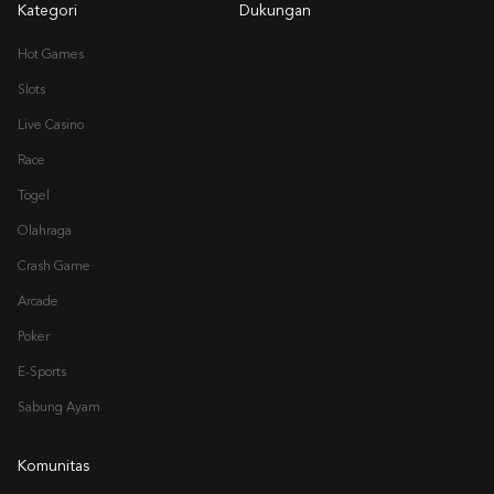
Kategori
Dukungan
Hot Games
Slots
Live Casino
Race
Togel
Olahraga
Crash Game
Arcade
Poker
E-Sports
Sabung Ayam
Komunitas