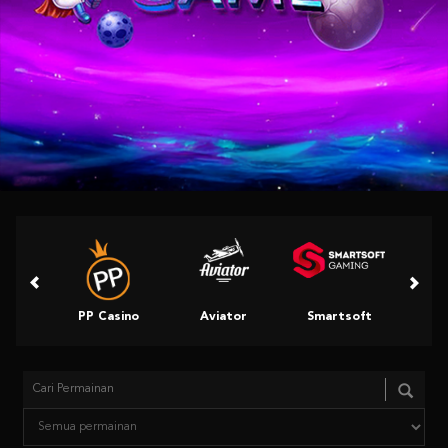
PP Casino
Aviator
Smartsoft
Micr