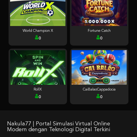
World Champion X
Fortune Catch
0
0
RollX
CaiBalaoCappadocia
0
0
Nakula77 | Portal Simulasi Virtual Online
Modern dengan Teknologi Digital Terkini