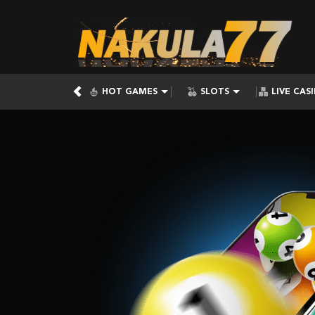
HOT GAMES
SLOTS
LIVE CAS