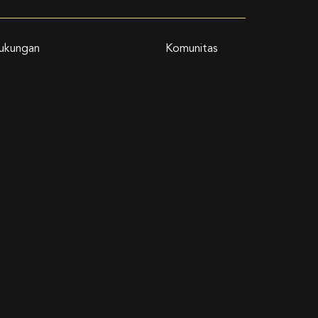
ukungan
Komunitas