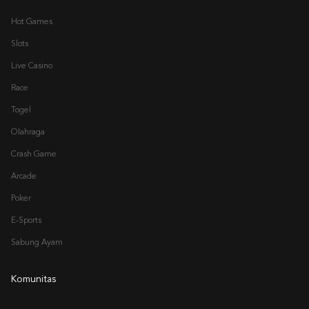
Hot Games
Slots
Live Casino
Race
Togel
Olahraga
Crash Game
Arcade
Poker
E-Sports
Sabung Ayam
Komunitas