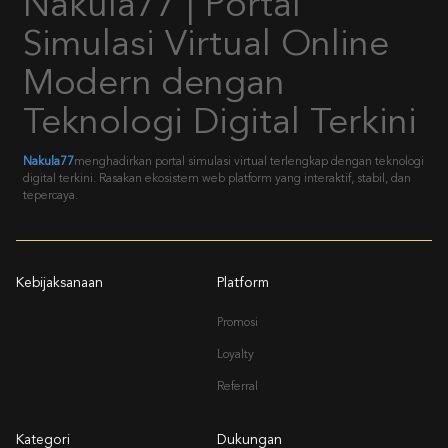
Nakula77 | Portal
Simulasi Virtual Online
Modern dengan
Teknologi Digital Terkini
Nakula77
menghadirkan portal simulasi virtual terlengkap dengan teknologi
digital terkini. Rasakan ekosistem web platform yang interaktif, stabil, dan
tepercaya.
Kebijaksanaan
Platform
Promosi
Loyalty
Referral
Kategori
Dukungan